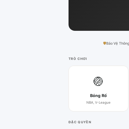
🛡
Bảo Vệ Thông
TRÒ CHƠI
🏐
Bóng Rổ
NBA, V-League
ĐẶC QUYỀN