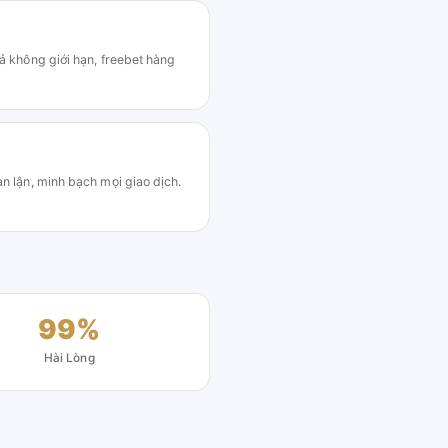
ả không giới hạn, freebet hàng
n lận, minh bạch mọi giao dịch.
99%
Hài Lòng