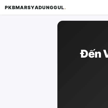
PKBMARSYADUNGGUL
.
Đến 