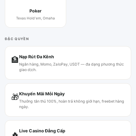
Poker
Texas Hold'em, Omaha
ĐẶC QUYỀN
Nạp Rút Đa Kênh
🏦
Ngân hàng, Momo, ZaloPay, USDT — đa dạng phương thức
giao dịch.
Khuyến Mãi Mỗi Ngày
🎁
Thưởng tân thủ 100%, hoàn trả không giới hạn, freebet hàng
ngày.
Live Casino Đẳng Cấp
🔥