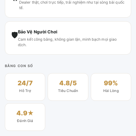
Dealer thật, chơi trực tiếp, trải nghiệm như tại sòng bài quốc
tế.
Bảo Vệ Người Chơi
🛡
Cam kết công bằng, không gian lận, minh bạch mọi giao
dịch.
BẰNG CON SỐ
24/7
4.8/5
99%
Hỗ Trợ
Tiêu Chuẩn
Hài Lòng
4.9★
Đánh Giá