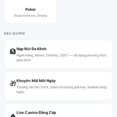
Poker
Texas Hold'em, Omaha
ĐẶC QUYỀN
Nạp Rút Đa Kênh
🏦
Ngân hàng, Momo, ZaloPay, USDT — đa dạng phương thức
giao dịch.
Khuyến Mãi Mỗi Ngày
🎁
Thưởng tân thủ 100%, hoàn trả không giới hạn, freebet hàng
ngày.
Live Casino Đẳng Cấp
🔥