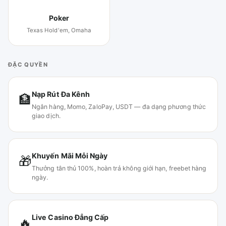
Poker
Texas Hold'em, Omaha
ĐẶC QUYỀN
Nạp Rút Đa Kênh
🏦
Ngân hàng, Momo, ZaloPay, USDT — đa dạng phương thức
giao dịch.
Khuyến Mãi Mỗi Ngày
🎁
Thưởng tân thủ 100%, hoàn trả không giới hạn, freebet hàng
ngày.
Live Casino Đẳng Cấp
🔥