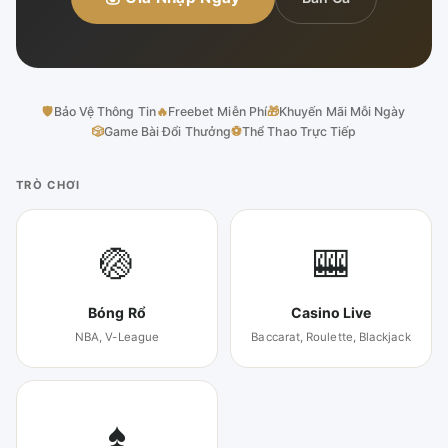
🛡
Bảo Vệ Thông Tin
🔥
Freebet Miễn Phí
🎁
Khuyến Mãi Mỗi Ngày
🎲
Game Bài Đổi Thưởng
⚽
Thể Thao Trực Tiếp
TRÒ CHƠI
🏐
🎰
Bóng Rổ
Casino Live
NBA, V-League
Baccarat, Roulette, Blackjack
♠