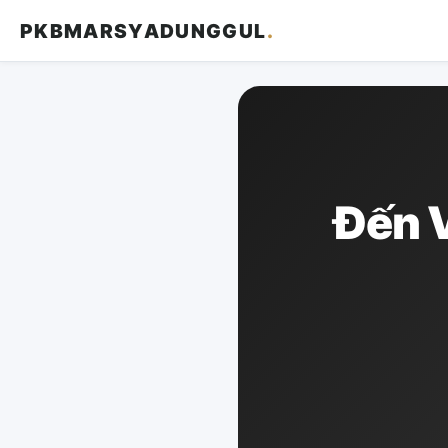
PKBMARSYADUNGGUL
.
Đến 