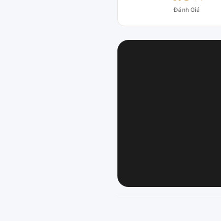
Đánh Giá