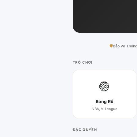
🛡
Bảo Vệ Thông
TRÒ CHƠI
🏐
Bóng Rổ
NBA, V-League
ĐẶC QUYỀN