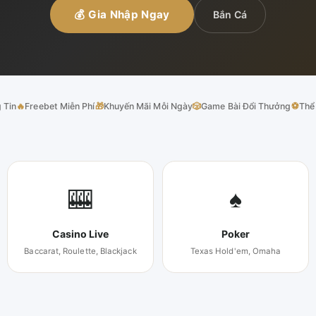
💰 Gia Nhập Ngay
Bắn Cá
 Tin
🔥
Freebet Miễn Phí
🎁
Khuyến Mãi Mỗi Ngày
🎲
Game Bài Đổi Thưởng
⚽
Thể
🎰
♠
Casino Live
Poker
Baccarat, Roulette, Blackjack
Texas Hold'em, Omaha