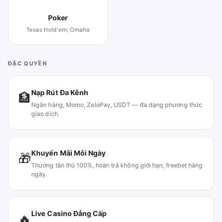
Poker
Texas Hold'em, Omaha
ĐẶC QUYỀN
Nạp Rút Đa Kênh
🏦
Ngân hàng, Momo, ZaloPay, USDT — đa dạng phương thức
giao dịch.
Khuyến Mãi Mỗi Ngày
🎁
Thưởng tân thủ 100%, hoàn trả không giới hạn, freebet hàng
ngày.
Live Casino Đẳng Cấp
🔥