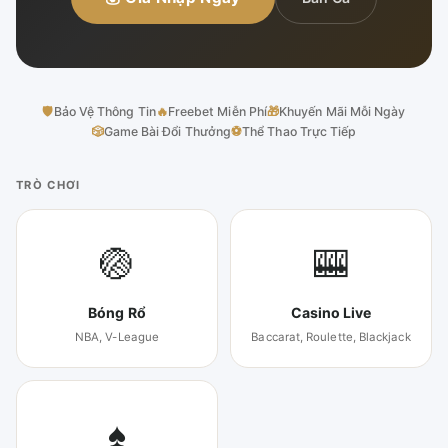
🛡
Bảo Vệ Thông Tin
🔥
Freebet Miễn Phí
🎁
Khuyến Mãi Mỗi Ngày
🎲
Game Bài Đổi Thưởng
⚽
Thể Thao Trực Tiếp
TRÒ CHƠI
🏐
🎰
Bóng Rổ
Casino Live
NBA, V-League
Baccarat, Roulette, Blackjack
♠