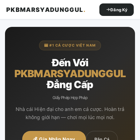
PKBMARSYADUNGGUL
.
Đăng Ký
🎰 #1 CÁ CƯỢC VIỆT NAM
Đến Với
PKBMARSYADUNGGUL
Đẳng Cấp
Giấy Phép Hợp Pháp
Nhà cái Hiện đại cho anh em cá cược. Hoàn trả
không giới hạn — chơi mọi lúc mọi nơi.
💰 Gia Nhập Ngay
Bắn Cá