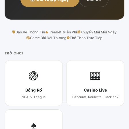
🛡
Bảo Vệ Thông Tin
🔥
Freebet Miễn Phí
🎁
Khuyến Mãi Mỗi Ngày
🎲
Game Bài Đổi Thưởng
⚽
Thể Thao Trực Tiếp
TRÒ CHƠI
🏐
🎰
Bóng Rổ
Casino Live
NBA, V-League
Baccarat, Roulette, Blackjack
♠