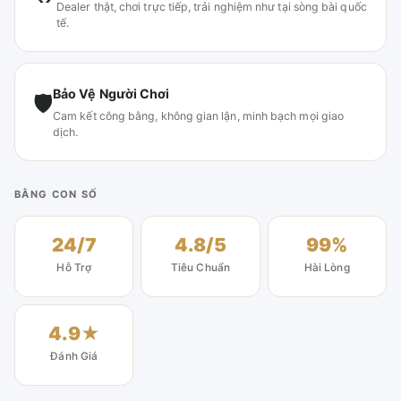
Dealer thật, chơi trực tiếp, trải nghiệm như tại sòng bài quốc
tế.
Bảo Vệ Người Chơi
🛡
Cam kết công bằng, không gian lận, minh bạch mọi giao
dịch.
BẰNG CON SỐ
24/7
4.8/5
99%
Hỗ Trợ
Tiêu Chuẩn
Hài Lòng
4.9★
Đánh Giá