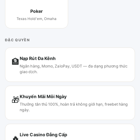
Poker
Texas Hold'em, Omaha
ĐẶC QUYỀN
Nạp Rút Đa Kênh
🏦
Ngân hàng, Momo, ZaloPay, USDT — đa dạng phương thức
giao dịch.
Khuyến Mãi Mỗi Ngày
🎁
Thưởng tân thủ 100%, hoàn trả không giới hạn, freebet hàng
ngày.
Live Casino Đẳng Cấp
🔥