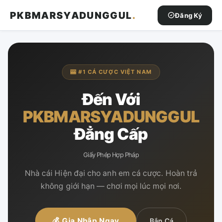
PKBMARSYADUNGGUL
.
Đăng Ký
🎰 #1 CÁ CƯỢC VIỆT NAM
Đến Với
PKBMARSYADUNGGUL
Đẳng Cấp
Giấy Phép Hợp Pháp
Nhà cái Hiện đại cho anh em cá cược. Hoàn trả
không giới hạn — chơi mọi lúc mọi nơi.
💰 Gia Nhập Ngay
Bắn Cá