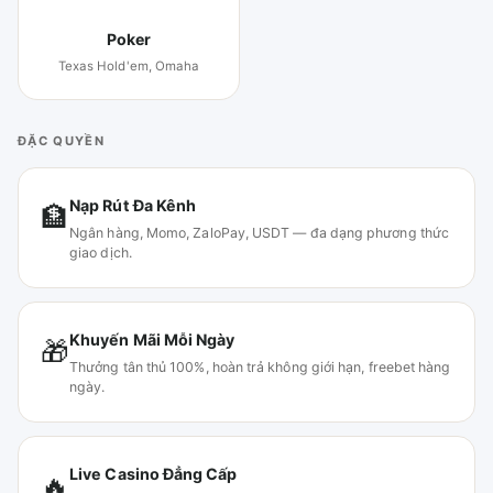
Poker
Texas Hold'em, Omaha
ĐẶC QUYỀN
Nạp Rút Đa Kênh
🏦
Ngân hàng, Momo, ZaloPay, USDT — đa dạng phương thức
giao dịch.
Khuyến Mãi Mỗi Ngày
🎁
Thưởng tân thủ 100%, hoàn trả không giới hạn, freebet hàng
ngày.
Live Casino Đẳng Cấp
🔥