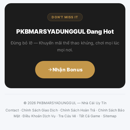
DON'T MISS IT
PKBMARSYADUNGGUL Đang Hot
Đừng bỏ lỡ — Khuyến mãi thể thao khủng, chơi mọi lúc
mọi nơi.
Nhận Bonus
© 2026 PKBMARSYADUNGGUL — Nhà Cái Uy Tín
Contact
·
Chính Sách Giao Dịch
·
Chính Sách Hoàn Trả
·
Chính Sách Bảo
Mật
·
Điều Khoản Dịch Vụ
·
Tra Cứu Vé
·
Tất Cả Game
·
Sitemap