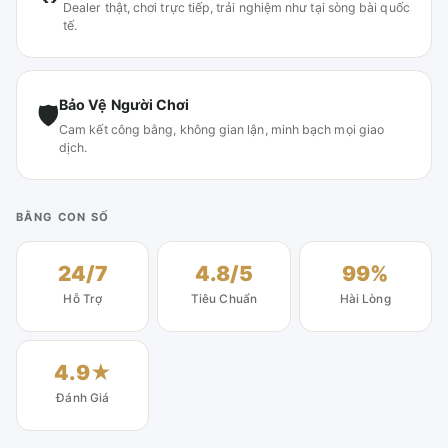
Dealer thật, chơi trực tiếp, trải nghiệm như tại sòng bài quốc
tế.
Bảo Vệ Người Chơi
🛡
Cam kết công bằng, không gian lận, minh bạch mọi giao
dịch.
BẰNG CON SỐ
24/7
4.8/5
99%
Hỗ Trợ
Tiêu Chuẩn
Hài Lòng
4.9★
Đánh Giá