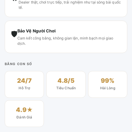
Dealer thật, chơi trực tiếp, trải nghiệm như tại sòng bài quốc
tế.
Bảo Vệ Người Chơi
🛡
Cam kết công bằng, không gian lận, minh bạch mọi giao
dịch.
BẰNG CON SỐ
24/7
4.8/5
99%
Hỗ Trợ
Tiêu Chuẩn
Hài Lòng
4.9★
Đánh Giá