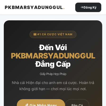
PKBMARSYADUNGGUL
.
Đăng Ký
🎰 #1 CÁ CƯỢC VIỆT NAM
Đến Với
PKBMARSYADUNGGUL
Đẳng Cấp
Giấy Phép Hợp Pháp
Nhà cái Hiện đại cho anh em cá cược. Hoàn trả
không giới hạn — chơi mọi lúc mọi nơi.
💰 Gia Nhập Ngay
Bắn Cá