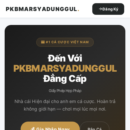
PKBMARSYADUNGGUL
.
Đăng Ký
🎰 #1 CÁ CƯỢC VIỆT NAM
Đến Với
PKBMARSYADUNGGUL
Đẳng Cấp
Giấy Phép Hợp Pháp
Nhà cái Hiện đại cho anh em cá cược. Hoàn trả
không giới hạn — chơi mọi lúc mọi nơi.
💰 Gia Nhập Ngay
Bắn Cá