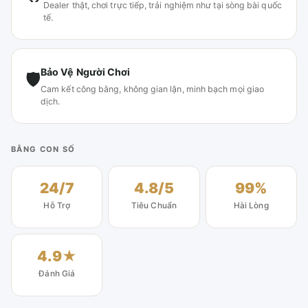
Dealer thật, chơi trực tiếp, trải nghiệm như tại sòng bài quốc
tế.
Bảo Vệ Người Chơi
🛡
Cam kết công bằng, không gian lận, minh bạch mọi giao
dịch.
BẰNG CON SỐ
24/7
4.8/5
99%
Hỗ Trợ
Tiêu Chuẩn
Hài Lòng
4.9★
Đánh Giá