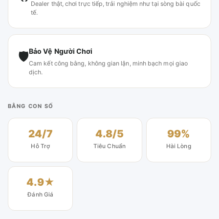
Dealer thật, chơi trực tiếp, trải nghiệm như tại sòng bài quốc
tế.
Bảo Vệ Người Chơi
🛡
Cam kết công bằng, không gian lận, minh bạch mọi giao
dịch.
BẰNG CON SỐ
24/7
4.8/5
99%
Hỗ Trợ
Tiêu Chuẩn
Hài Lòng
4.9★
Đánh Giá