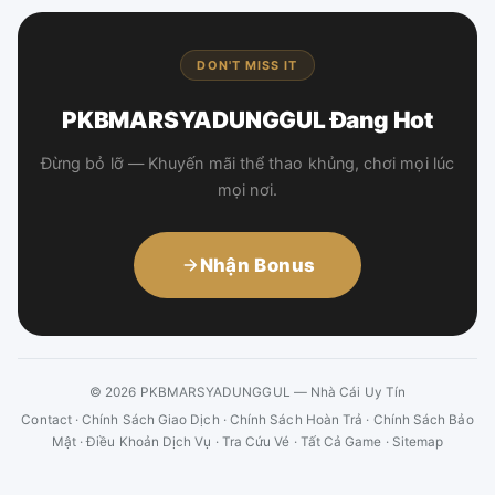
DON'T MISS IT
PKBMARSYADUNGGUL Đang Hot
Đừng bỏ lỡ — Khuyến mãi thể thao khủng, chơi mọi lúc
mọi nơi.
Nhận Bonus
© 2026 PKBMARSYADUNGGUL — Nhà Cái Uy Tín
Contact
·
Chính Sách Giao Dịch
·
Chính Sách Hoàn Trả
·
Chính Sách Bảo
Mật
·
Điều Khoản Dịch Vụ
·
Tra Cứu Vé
·
Tất Cả Game
·
Sitemap