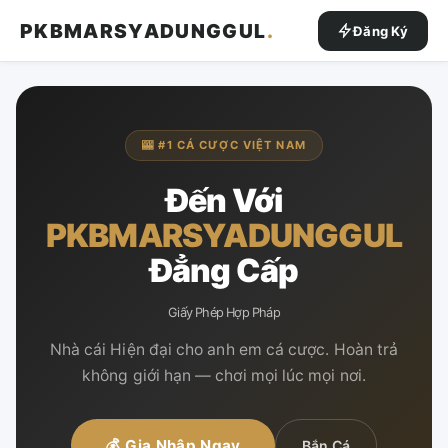
PKBMARSYADUNGGUL
.
Đăng Ký
🎰 #1 CÁ CƯỢC VIỆT NAM
Đến Với
PKBMARSYADUNGGUL
Đẳng Cấp
Giấy Phép Hợp Pháp
Nhà cái Hiện đại cho anh em cá cược. Hoàn trả
không giới hạn — chơi mọi lúc mọi nơi.
💰 Gia Nhập Ngay
Bắn Cá