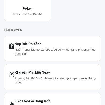
Poker
Texas Hold'em, Omaha
ĐẶC QUYỀN
Nạp Rút Đa Kênh
🏦
Ngân hàng, Momo, ZaloPay, USDT — đa dạng phương thức
giao dịch.
Khuyến Mãi Mỗi Ngày
🎁
Thưởng tân thủ 100%, hoàn trả không giới hạn, freebet hàng
ngày.
Live Casino Đẳng Cấp
🔥