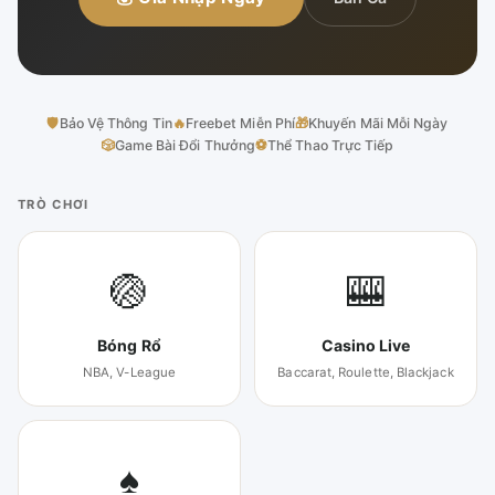
🛡
Bảo Vệ Thông Tin
🔥
Freebet Miễn Phí
🎁
Khuyến Mãi Mỗi Ngày
🎲
Game Bài Đổi Thưởng
⚽
Thể Thao Trực Tiếp
TRÒ CHƠI
🏐
🎰
Bóng Rổ
Casino Live
NBA, V-League
Baccarat, Roulette, Blackjack
♠