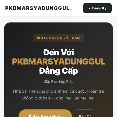
PKBMARSYADUNGGUL
.
Đăng Ký
🎰 #1 CÁ CƯỢC VIỆT NAM
Đến Với
PKBMARSYADUNGGUL
Đẳng Cấp
Giấy Phép Hợp Pháp
Nhà cái Hiện đại cho anh em cá cược. Hoàn trả
không giới hạn — chơi mọi lúc mọi nơi.
💰 Gia Nhập Ngay
Bắn Cá