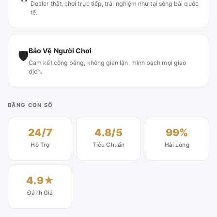
Dealer thật, chơi trực tiếp, trải nghiệm như tại sòng bài quốc
tế.
Bảo Vệ Người Chơi
🛡
Cam kết công bằng, không gian lận, minh bạch mọi giao
dịch.
BẰNG CON SỐ
24/7
4.8/5
99%
Hỗ Trợ
Tiêu Chuẩn
Hài Lòng
4.9★
Đánh Giá