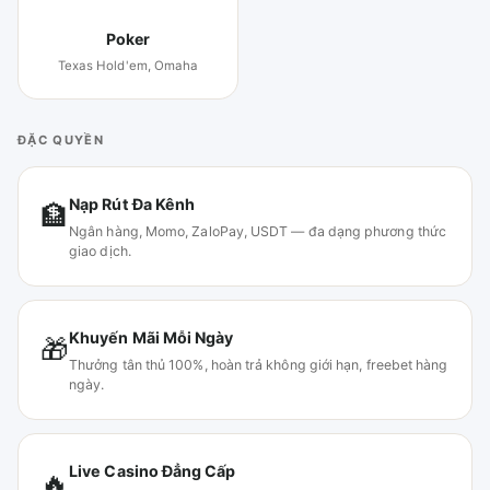
Poker
Texas Hold'em, Omaha
ĐẶC QUYỀN
Nạp Rút Đa Kênh
🏦
Ngân hàng, Momo, ZaloPay, USDT — đa dạng phương thức
giao dịch.
Khuyến Mãi Mỗi Ngày
🎁
Thưởng tân thủ 100%, hoàn trả không giới hạn, freebet hàng
ngày.
Live Casino Đẳng Cấp
🔥