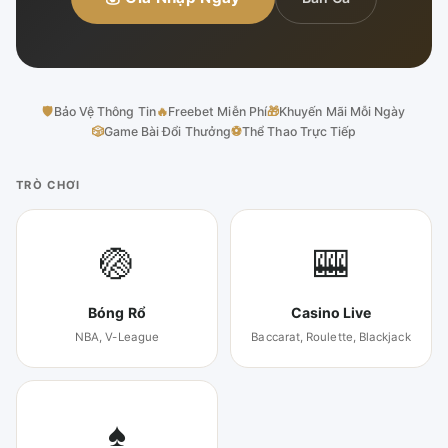
🛡
Bảo Vệ Thông Tin
🔥
Freebet Miễn Phí
🎁
Khuyến Mãi Mỗi Ngày
🎲
Game Bài Đổi Thưởng
⚽
Thể Thao Trực Tiếp
TRÒ CHƠI
🏐
🎰
Bóng Rổ
Casino Live
NBA, V-League
Baccarat, Roulette, Blackjack
♠