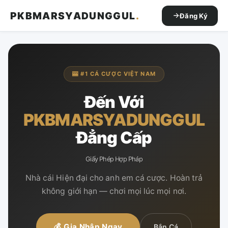
PKBMARSYADUNGGUL
.
Đăng Ký
🎰 #1 CÁ CƯỢC VIỆT NAM
Đến Với
PKBMARSYADUNGGUL
Đẳng Cấp
Giấy Phép Hợp Pháp
Nhà cái Hiện đại cho anh em cá cược. Hoàn trả
không giới hạn — chơi mọi lúc mọi nơi.
💰 Gia Nhập Ngay
Bắn Cá