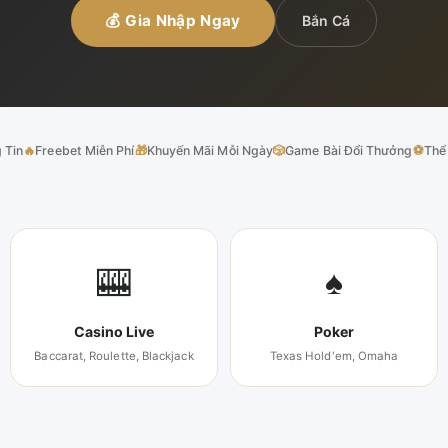
💰 Gia Nhập Ngay
Bắn Cá
 Tin
🔥
Freebet Miễn Phí
🎁
Khuyến Mãi Mỗi Ngày
🎲
Game Bài Đổi Thưởng
⚽
Thể
🎰
♠
Casino Live
Poker
Baccarat, Roulette, Blackjack
Texas Hold'em, Omaha