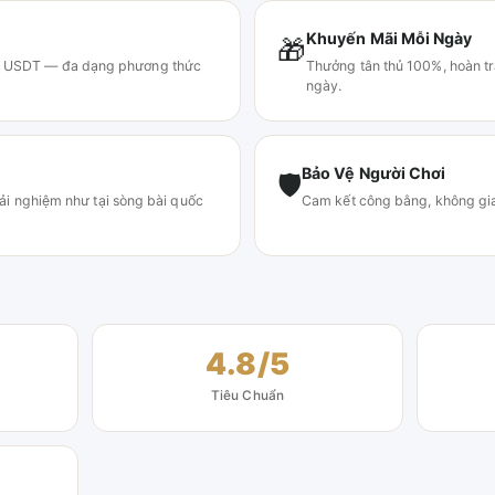
Khuyến Mãi Mỗi Ngày
🎁
, USDT — đa dạng phương thức
Thưởng tân thủ 100%, hoàn tr
ngày.
Bảo Vệ Người Chơi
🛡
trải nghiệm như tại sòng bài quốc
Cam kết công bằng, không gia
4.8/5
Tiêu Chuẩn