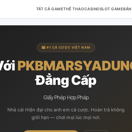
TẤT CẢ GAME
THỂ THAO
CASINO
SLOT GAME
BẮN
🎰 #1 CÁ CƯỢC VIỆT NAM
Với
PKBMARSYADUN
Đẳng Cấp
Giấy Phép Hợp Pháp
Nhà cái Hiện đại cho anh em cá cược. Hoàn trả không
giới hạn — chơi mọi lúc mọi nơi.