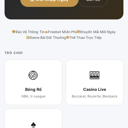
🛡
Bảo Vệ Thông Tin
🔥
Freebet Miễn Phí
🎁
Khuyến Mãi Mỗi Ngày
🎲
Game Bài Đổi Thưởng
⚽
Thể Thao Trực Tiếp
TRÒ CHƠI
🏐
🎰
Bóng Rổ
Casino Live
NBA, V-League
Baccarat, Roulette, Blackjack
♠