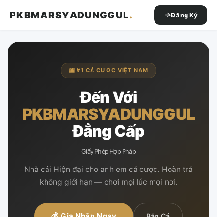
PKBMARSYADUNGGUL
.
Đăng Ký
🎰 #1 CÁ CƯỢC VIỆT NAM
Đến Với
PKBMARSYADUNGGUL
Đẳng Cấp
Giấy Phép Hợp Pháp
Nhà cái Hiện đại cho anh em cá cược. Hoàn trả
không giới hạn — chơi mọi lúc mọi nơi.
💰 Gia Nhập Ngay
Bắn Cá