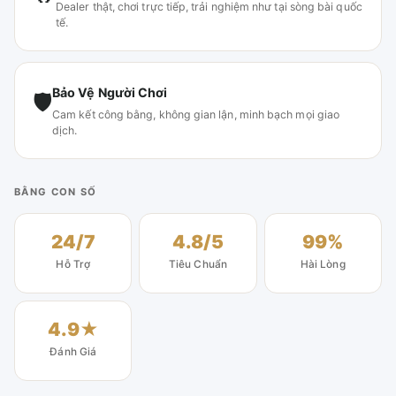
Dealer thật, chơi trực tiếp, trải nghiệm như tại sòng bài quốc
tế.
Bảo Vệ Người Chơi
🛡
Cam kết công bằng, không gian lận, minh bạch mọi giao
dịch.
BẰNG CON SỐ
24/7
4.8/5
99%
Hỗ Trợ
Tiêu Chuẩn
Hài Lòng
4.9★
Đánh Giá