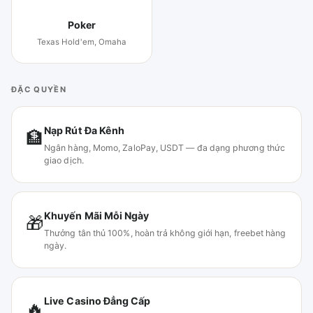
Poker
Texas Hold'em, Omaha
ĐẶC QUYỀN
Nạp Rút Đa Kênh
🏦
Ngân hàng, Momo, ZaloPay, USDT — đa dạng phương thức
giao dịch.
Khuyến Mãi Mỗi Ngày
🎁
Thưởng tân thủ 100%, hoàn trả không giới hạn, freebet hàng
ngày.
Live Casino Đẳng Cấp
🔥