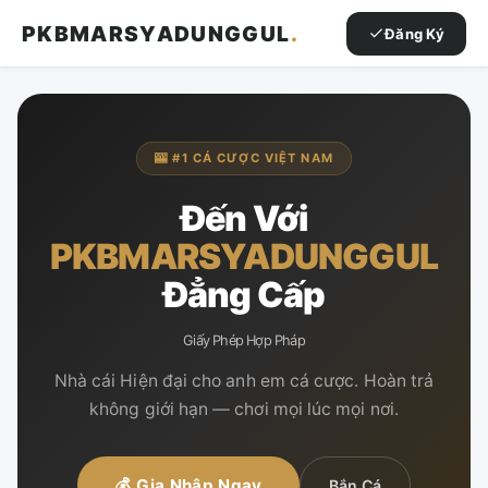
PKBMARSYADUNGGUL
.
Đăng Ký
🎰 #1 CÁ CƯỢC VIỆT NAM
Đến Với
PKBMARSYADUNGGUL
Đẳng Cấp
Giấy Phép Hợp Pháp
Nhà cái Hiện đại cho anh em cá cược. Hoàn trả
không giới hạn — chơi mọi lúc mọi nơi.
💰 Gia Nhập Ngay
Bắn Cá