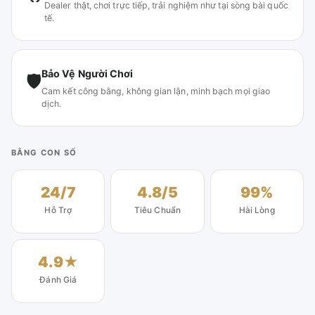
Dealer thật, chơi trực tiếp, trải nghiệm như tại sòng bài quốc
tế.
Bảo Vệ Người Chơi
🛡
Cam kết công bằng, không gian lận, minh bạch mọi giao
dịch.
BẰNG CON SỐ
24/7
4.8/5
99%
Hỗ Trợ
Tiêu Chuẩn
Hài Lòng
4.9★
Đánh Giá