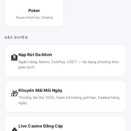
Poker
Texas Hold'em, Omaha
ĐẶC QUYỀN
Nạp Rút Đa Kênh
🏦
Ngân hàng, Momo, ZaloPay, USDT — đa dạng phương thức
giao dịch.
Khuyến Mãi Mỗi Ngày
🎁
Thưởng tân thủ 100%, hoàn trả không giới hạn, freebet hàng
ngày.
Live Casino Đẳng Cấp
🔥