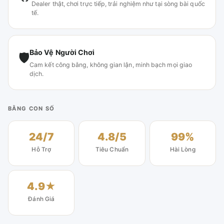
Dealer thật, chơi trực tiếp, trải nghiệm như tại sòng bài quốc
tế.
Bảo Vệ Người Chơi
🛡
Cam kết công bằng, không gian lận, minh bạch mọi giao
dịch.
BẰNG CON SỐ
24/7
4.8/5
99%
Hỗ Trợ
Tiêu Chuẩn
Hài Lòng
4.9★
Đánh Giá