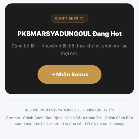
DON'T MISS IT
PKBMARSYADUNGGUL Đang Hot
Đừng bỏ lỡ — Khuyến mãi thể thao khủng, chơi mọi lúc
mọi nơi.
Nhận Bonus
© 2026 PKBMARSYADUNGGUL — Nhà Cái Uy Tín
Contact
·
Chính Sách Giao Dịch
·
Chính Sách Hoàn Trả
·
Chính Sách Bảo
Mật
·
Điều Khoản Dịch Vụ
·
Tra Cứu Vé
·
Tất Cả Game
·
Sitemap