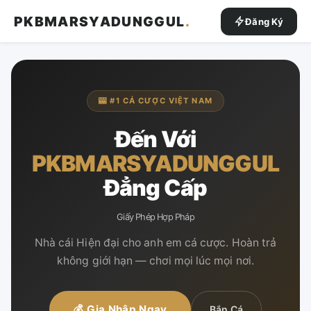
PKBMARSYADUNGGUL
.
Đăng Ký
🎰 #1 CÁ CƯỢC VIỆT NAM
Đến Với
PKBMARSYADUNGGUL
Đẳng Cấp
Giấy Phép Hợp Pháp
Nhà cái Hiện đại cho anh em cá cược. Hoàn trả
không giới hạn — chơi mọi lúc mọi nơi.
💰 Gia Nhập Ngay
Bắn Cá