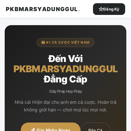
PKBMARSYADUNGGUL
.
Đăng Ký
🎰 #1 CÁ CƯỢC VIỆT NAM
Đến Với
PKBMARSYADUNGGUL
Đẳng Cấp
Giấy Phép Hợp Pháp
Nhà cái Hiện đại cho anh em cá cược. Hoàn trả
không giới hạn — chơi mọi lúc mọi nơi.
💰 Gia Nhập Ngay
Bắn Cá