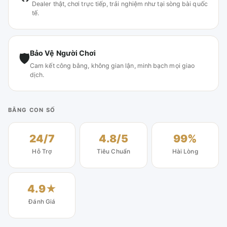
Dealer thật, chơi trực tiếp, trải nghiệm như tại sòng bài quốc
tế.
Bảo Vệ Người Chơi
🛡
Cam kết công bằng, không gian lận, minh bạch mọi giao
dịch.
BẰNG CON SỐ
24/7
4.8/5
99%
Hỗ Trợ
Tiêu Chuẩn
Hài Lòng
4.9★
Đánh Giá