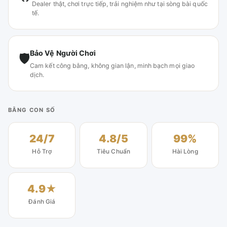
Dealer thật, chơi trực tiếp, trải nghiệm như tại sòng bài quốc
tế.
Bảo Vệ Người Chơi
🛡
Cam kết công bằng, không gian lận, minh bạch mọi giao
dịch.
BẰNG CON SỐ
24/7
4.8/5
99%
Hỗ Trợ
Tiêu Chuẩn
Hài Lòng
4.9★
Đánh Giá