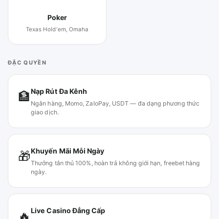
Poker
Texas Hold'em, Omaha
ĐẶC QUYỀN
Nạp Rút Đa Kênh
🏦
Ngân hàng, Momo, ZaloPay, USDT — đa dạng phương thức
giao dịch.
Khuyến Mãi Mỗi Ngày
🎁
Thưởng tân thủ 100%, hoàn trả không giới hạn, freebet hàng
ngày.
Live Casino Đẳng Cấp
🔥