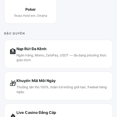
Poker
Texas Hold'em, Omaha
ĐẶC QUYỀN
Nạp Rút Đa Kênh
🏦
Ngân hàng, Momo, ZaloPay, USDT — đa dạng phương thức
giao dịch.
Khuyến Mãi Mỗi Ngày
🎁
Thưởng tân thủ 100%, hoàn trả không giới hạn, freebet hàng
ngày.
Live Casino Đẳng Cấp
🔥