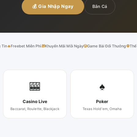
💰 Gia Nhập Ngay
Bắn Cá
 Tin
🔥
Freebet Miễn Phí
🎁
Khuyến Mãi Mỗi Ngày
🎲
Game Bài Đổi Thưởng
⚽
Thể
🎰
♠
Casino Live
Poker
Baccarat, Roulette, Blackjack
Texas Hold'em, Omaha