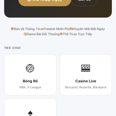
🛡
Bảo Vệ Thông Tin
🔥
Freebet Miễn Phí
🎁
Khuyến Mãi Mỗi Ngày
🎲
Game Bài Đổi Thưởng
⚽
Thể Thao Trực Tiếp
TRÒ CHƠI
🏐
🎰
Bóng Rổ
Casino Live
NBA, V-League
Baccarat, Roulette, Blackjack
♠