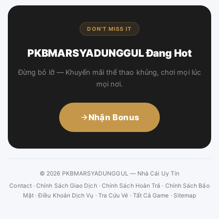
DON'T MISS IT
PKBMARSYADUNGGUL Đang Hot
Đừng bỏ lỡ — Khuyến mãi thể thao khủng, chơi mọi lúc
mọi nơi.
Nhận Bonus
© 2026 PKBMARSYADUNGGUL — Nhà Cái Uy Tín
Contact
·
Chính Sách Giao Dịch
·
Chính Sách Hoàn Trả
·
Chính Sách Bảo
Mật
·
Điều Khoản Dịch Vụ
·
Tra Cứu Vé
·
Tất Cả Game
·
Sitemap