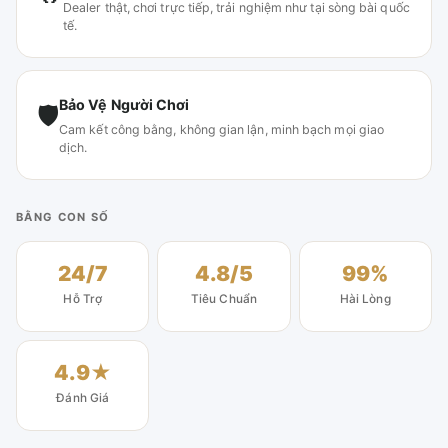
Dealer thật, chơi trực tiếp, trải nghiệm như tại sòng bài quốc
tế.
Bảo Vệ Người Chơi
🛡
Cam kết công bằng, không gian lận, minh bạch mọi giao
dịch.
BẰNG CON SỐ
24/7
4.8/5
99%
Hỗ Trợ
Tiêu Chuẩn
Hài Lòng
4.9★
Đánh Giá