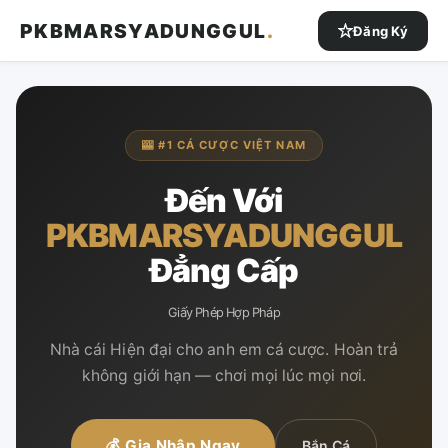
PKBMARSYADUNGGUL
.
Đăng Ký
🎰 #1 CÁ CƯỢC VIỆT NAM
Đến Với
PKBMARSYADUNGGUL
Đẳng Cấp
Giấy Phép Hợp Pháp
Nhà cái Hiện đại cho anh em cá cược. Hoàn trả
không giới hạn — chơi mọi lúc mọi nơi.
💰 Gia Nhập Ngay
Bắn Cá