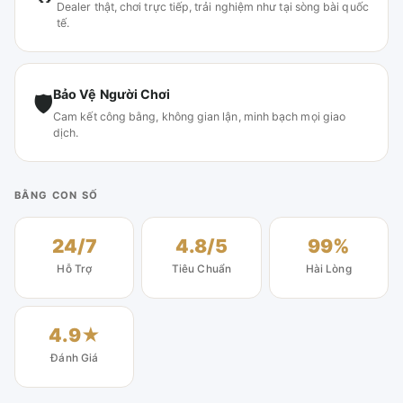
Dealer thật, chơi trực tiếp, trải nghiệm như tại sòng bài quốc
tế.
Bảo Vệ Người Chơi
🛡
Cam kết công bằng, không gian lận, minh bạch mọi giao
dịch.
BẰNG CON SỐ
24/7
4.8/5
99%
Hỗ Trợ
Tiêu Chuẩn
Hài Lòng
4.9★
Đánh Giá