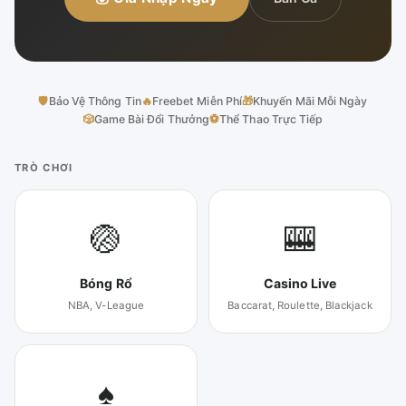
🛡
Bảo Vệ Thông Tin
🔥
Freebet Miễn Phí
🎁
Khuyến Mãi Mỗi Ngày
🎲
Game Bài Đổi Thưởng
⚽
Thể Thao Trực Tiếp
TRÒ CHƠI
🏐
🎰
Bóng Rổ
Casino Live
NBA, V-League
Baccarat, Roulette, Blackjack
♠