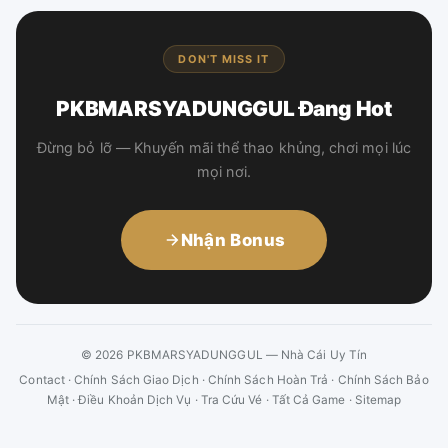
DON'T MISS IT
PKBMARSYADUNGGUL Đang Hot
Đừng bỏ lỡ — Khuyến mãi thể thao khủng, chơi mọi lúc
mọi nơi.
Nhận Bonus
© 2026 PKBMARSYADUNGGUL — Nhà Cái Uy Tín
Contact
·
Chính Sách Giao Dịch
·
Chính Sách Hoàn Trả
·
Chính Sách Bảo
Mật
·
Điều Khoản Dịch Vụ
·
Tra Cứu Vé
·
Tất Cả Game
·
Sitemap