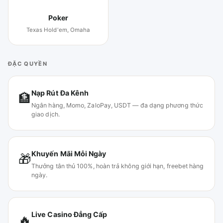
Poker
Texas Hold'em, Omaha
ĐẶC QUYỀN
Nạp Rút Đa Kênh
🏦
Ngân hàng, Momo, ZaloPay, USDT — đa dạng phương thức
giao dịch.
Khuyến Mãi Mỗi Ngày
🎁
Thưởng tân thủ 100%, hoàn trả không giới hạn, freebet hàng
ngày.
Live Casino Đẳng Cấp
🔥