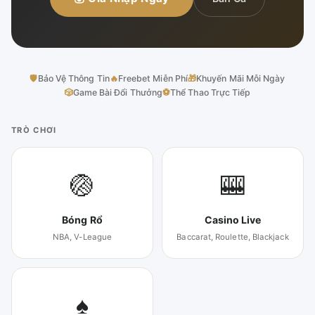
🛡
Bảo Vệ Thông Tin
🔥
Freebet Miễn Phí
🎁
Khuyến Mãi Mỗi Ngày
🎲
Game Bài Đổi Thưởng
⚽
Thể Thao Trực Tiếp
TRÒ CHƠI
🏐
🎰
Bóng Rổ
Casino Live
NBA, V-League
Baccarat, Roulette, Blackjack
♠