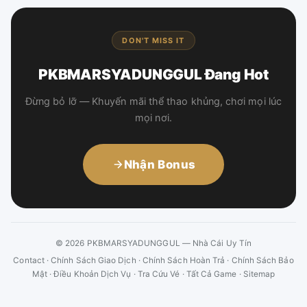
DON'T MISS IT
PKBMARSYADUNGGUL Đang Hot
Đừng bỏ lỡ — Khuyến mãi thể thao khủng, chơi mọi lúc
mọi nơi.
Nhận Bonus
© 2026 PKBMARSYADUNGGUL — Nhà Cái Uy Tín
Contact
·
Chính Sách Giao Dịch
·
Chính Sách Hoàn Trả
·
Chính Sách Bảo
Mật
·
Điều Khoản Dịch Vụ
·
Tra Cứu Vé
·
Tất Cả Game
·
Sitemap