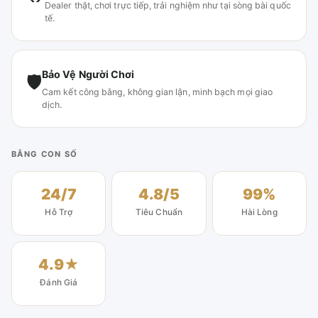
Dealer thật, chơi trực tiếp, trải nghiệm như tại sòng bài quốc
tế.
Bảo Vệ Người Chơi
🛡
Cam kết công bằng, không gian lận, minh bạch mọi giao
dịch.
BẰNG CON SỐ
24/7
4.8/5
99%
Hỗ Trợ
Tiêu Chuẩn
Hài Lòng
4.9★
Đánh Giá