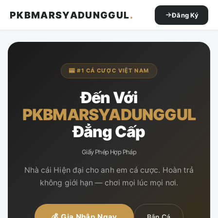
PKBMARSYADUNGGUL
.
Đăng Ký
🎰 #1 CÁ CƯỢC VIỆT NAM
Đến Với
PKBMARSYADUNGGUL
Đẳng Cấp
Giấy Phép Hợp Pháp
Nhà cái Hiện đại cho anh em cá cược. Hoàn trả
không giới hạn — chơi mọi lúc mọi nơi.
💰 Gia Nhập Ngay
Bắn Cá