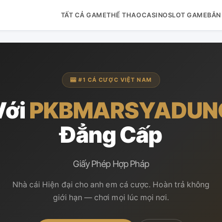
TẤT CẢ GAME
THỂ THAO
CASINO
SLOT GAME
BẮN
🎰 #1 CÁ CƯỢC VIỆT NAM
Với
PKBMARSYADUN
Đẳng Cấp
Giấy Phép Hợp Pháp
Nhà cái Hiện đại cho anh em cá cược. Hoàn trả không
giới hạn — chơi mọi lúc mọi nơi.