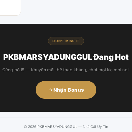
DON'T MISS IT
PKBMARSYADUNGGUL Đang Hot
Đừng bỏ lỡ — Khuyến mãi thể thao khủng, chơi mọi lúc mọi nơi.
Nhận Bonus
© 2026 PKBMARSYADUNGGUL — Nhà Cái Uy Tín