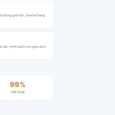
ả không giới hạn, freebet hàng
n lận, minh bạch mọi giao dịch.
99%
Hài Lòng