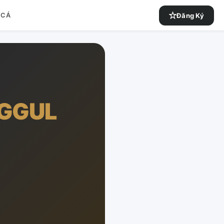
Đăng Ký
 CÁ
GGUL