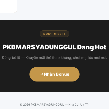
DON'T MISS IT
PKBMARSYADUNGGUL Đang Hot
Đừng bỏ lỡ — Khuyến mãi thể thao khủng, chơi mọi lúc mọi nơi.
Nhận Bonus
© 2026 PKBMARSYADUNGGUL — Nhà Cái Uy Tín