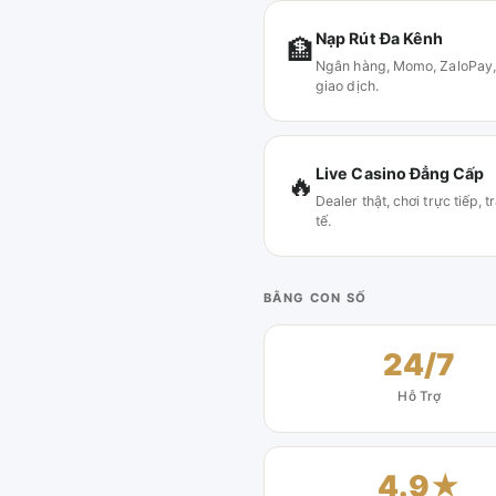
Nạp Rút Đa Kênh
🏦
Ngân hàng, Momo, ZaloPay
giao dịch.
Live Casino Đẳng Cấp
🔥
Dealer thật, chơi trực tiếp, 
tế.
BẰNG CON SỐ
24/7
Hỗ Trợ
4.9★