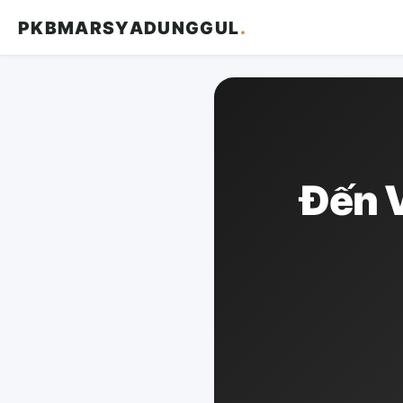
PKBMARSYADUNGGUL
.
Đến 