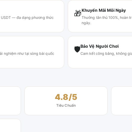
Khuyến Mãi Mỗi Ngày
🎁
, USDT — đa dạng phương thức
Thưởng tân thủ 100%, hoàn tr
ngày.
Bảo Vệ Người Chơi
🛡
trải nghiệm như tại sòng bài quốc
Cam kết công bằng, không gia
4.8/5
Tiêu Chuẩn