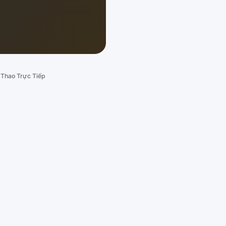
 Thao Trực Tiếp