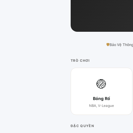
🛡
Bảo Vệ Thông
TRÒ CHƠI
🏐
Bóng Rổ
NBA, V-League
ĐẶC QUYỀN