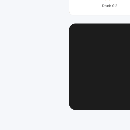
Đánh Giá