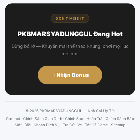
DON'T MISS IT
PKBMARSYADUNGGUL Đang Hot
Đừng bỏ lỡ — Khuyến mãi thể thao khủng, chơi mọi lúc
mọi nơi.
Nhận Bonus
© 2026 PKBMARSYADUNGGUL — Nhà Cái Uy Tín
Contact
·
Chính Sách Giao Dịch
·
Chính Sách Hoàn Trả
·
Chính Sách Bảo
Mật
·
Điều Khoản Dịch Vụ
·
Tra Cứu Vé
·
Tất Cả Game
·
Sitemap