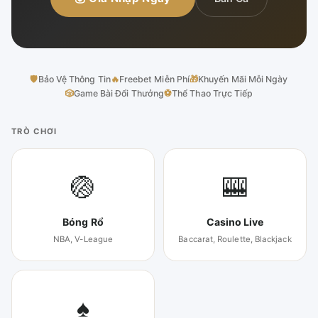
🛡
Bảo Vệ Thông Tin
🔥
Freebet Miễn Phí
🎁
Khuyến Mãi Mỗi Ngày
🎲
Game Bài Đổi Thưởng
⚽
Thể Thao Trực Tiếp
TRÒ CHƠI
🏐
🎰
Bóng Rổ
Casino Live
NBA, V-League
Baccarat, Roulette, Blackjack
♠