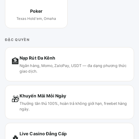
Poker
Texas Hold'em, Omaha
ĐẶC QUYỀN
Nạp Rút Đa Kênh
🏦
Ngân hàng, Momo, ZaloPay, USDT — đa dạng phương thức
giao dịch.
Khuyến Mãi Mỗi Ngày
🎁
Thưởng tân thủ 100%, hoàn trả không giới hạn, freebet hàng
ngày.
Live Casino Đẳng Cấp
🔥