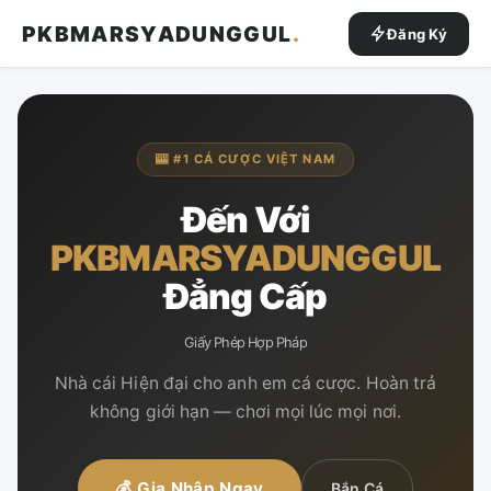
PKBMARSYADUNGGUL
.
Đăng Ký
🎰 #1 CÁ CƯỢC VIỆT NAM
Đến Với
PKBMARSYADUNGGUL
Đẳng Cấp
Giấy Phép Hợp Pháp
Nhà cái Hiện đại cho anh em cá cược. Hoàn trả
không giới hạn — chơi mọi lúc mọi nơi.
💰 Gia Nhập Ngay
Bắn Cá