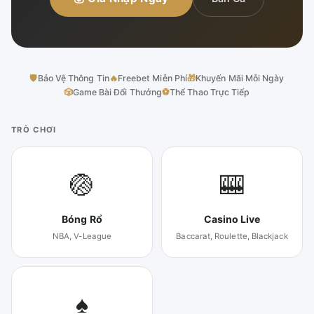
🛡
Bảo Vệ Thông Tin
🔥
Freebet Miễn Phí
🎁
Khuyến Mãi Mỗi Ngày
🎲
Game Bài Đổi Thưởng
⚽
Thể Thao Trực Tiếp
TRÒ CHƠI
🏐
🎰
Bóng Rổ
Casino Live
NBA, V-League
Baccarat, Roulette, Blackjack
♠