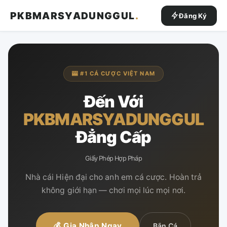
PKBMARSYADUNGGUL
.
Đăng Ký
🎰 #1 CÁ CƯỢC VIỆT NAM
Đến Với
PKBMARSYADUNGGUL
Đẳng Cấp
Giấy Phép Hợp Pháp
Nhà cái Hiện đại cho anh em cá cược. Hoàn trả
không giới hạn — chơi mọi lúc mọi nơi.
💰 Gia Nhập Ngay
Bắn Cá