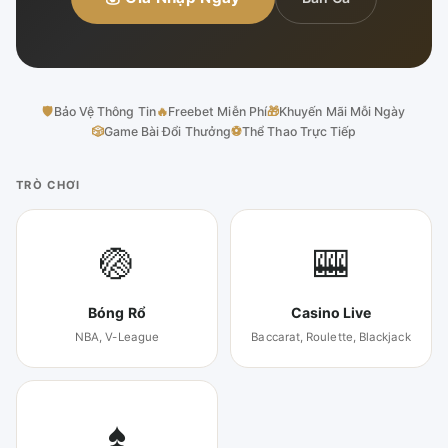
🛡
Bảo Vệ Thông Tin
🔥
Freebet Miễn Phí
🎁
Khuyến Mãi Mỗi Ngày
🎲
Game Bài Đổi Thưởng
⚽
Thể Thao Trực Tiếp
TRÒ CHƠI
🏐
🎰
Bóng Rổ
Casino Live
NBA, V-League
Baccarat, Roulette, Blackjack
♠