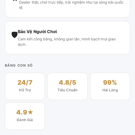
Dealer thật, chơi trực tiếp, trải nghiệm như tại sòng bài quốc
tế.
Bảo Vệ Người Chơi
🛡
Cam kết công bằng, không gian lận, minh bạch mọi giao
dịch.
BẰNG CON SỐ
24/7
4.8/5
99%
Hỗ Trợ
Tiêu Chuẩn
Hài Lòng
4.9★
Đánh Giá