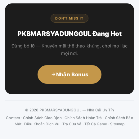
DON'T MISS IT
PKBMARSYADUNGGUL Đang Hot
Đừng bỏ lỡ — Khuyến mãi thể thao khủng, chơi mọi lúc
mọi nơi.
Nhận Bonus
© 2026 PKBMARSYADUNGGUL — Nhà Cái Uy Tín
Contact
·
Chính Sách Giao Dịch
·
Chính Sách Hoàn Trả
·
Chính Sách Bảo
Mật
·
Điều Khoản Dịch Vụ
·
Tra Cứu Vé
·
Tất Cả Game
·
Sitemap