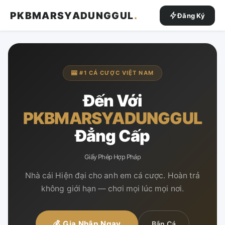
PKBMARSYADUNGGUL
.
Đăng Ký
🎰 #1 CÁ CƯỢC VIỆT NAM
Đến Với
PKBMARSYADUNGGUL
Đẳng Cấp
Giấy Phép Hợp Pháp
Nhà cái Hiện đại cho anh em cá cược. Hoàn trả
không giới hạn — chơi mọi lúc mọi nơi.
💰 Gia Nhập Ngay
Bắn Cá