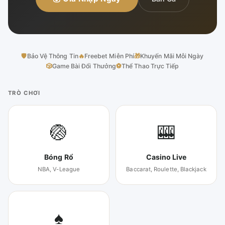
🛡
Bảo Vệ Thông Tin
🔥
Freebet Miễn Phí
🎁
Khuyến Mãi Mỗi Ngày
🎲
Game Bài Đổi Thưởng
⚽
Thể Thao Trực Tiếp
TRÒ CHƠI
🏐
🎰
Bóng Rổ
Casino Live
NBA, V-League
Baccarat, Roulette, Blackjack
♠