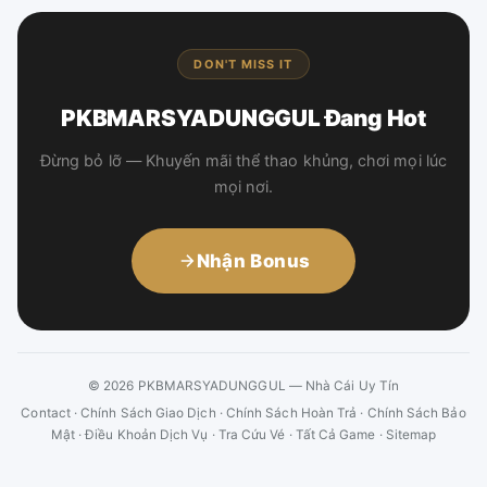
DON'T MISS IT
PKBMARSYADUNGGUL Đang Hot
Đừng bỏ lỡ — Khuyến mãi thể thao khủng, chơi mọi lúc
mọi nơi.
Nhận Bonus
© 2026 PKBMARSYADUNGGUL — Nhà Cái Uy Tín
Contact
·
Chính Sách Giao Dịch
·
Chính Sách Hoàn Trả
·
Chính Sách Bảo
Mật
·
Điều Khoản Dịch Vụ
·
Tra Cứu Vé
·
Tất Cả Game
·
Sitemap