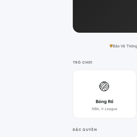
🛡
Bảo Vệ Thông
TRÒ CHƠI
🏐
Bóng Rổ
NBA, V-League
ĐẶC QUYỀN