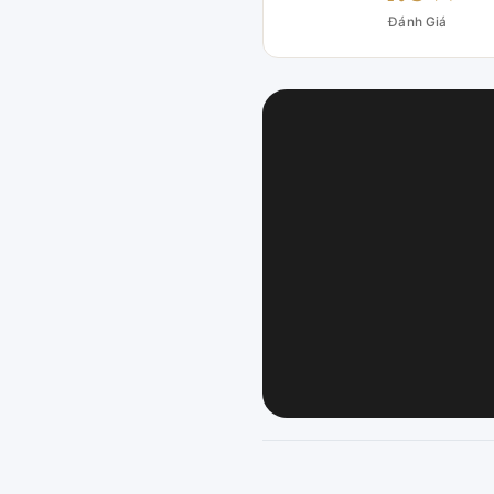
Đánh Giá