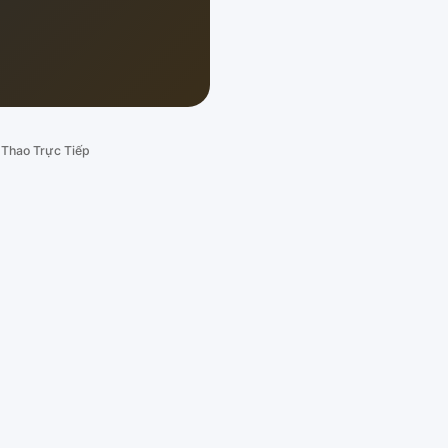
 Thao Trực Tiếp