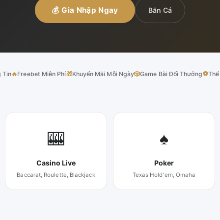
💰 Gia Nhập Ngay
Bắn Cá
 Tin
🔥
Freebet Miễn Phí
🎁
Khuyến Mãi Mỗi Ngày
🎲
Game Bài Đổi Thưởng
⚽
Thể
🎰
♠
Casino Live
Poker
Baccarat, Roulette, Blackjack
Texas Hold'em, Omaha