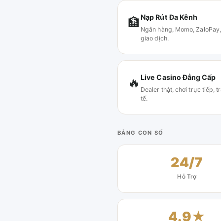
Nạp Rút Đa Kênh
🏦
Ngân hàng, Momo, ZaloPay
giao dịch.
Live Casino Đẳng Cấp
🔥
Dealer thật, chơi trực tiếp, 
tế.
BẰNG CON SỐ
24/7
Hỗ Trợ
4.9★