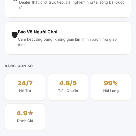
Dealer thật, chơi trực tiếp, trải nghiệm như tại sòng bài quốc
tế.
Bảo Vệ Người Chơi
🛡
Cam kết công bằng, không gian lận, minh bạch mọi giao
dịch.
BẰNG CON SỐ
24/7
4.8/5
99%
Hỗ Trợ
Tiêu Chuẩn
Hài Lòng
4.9★
Đánh Giá